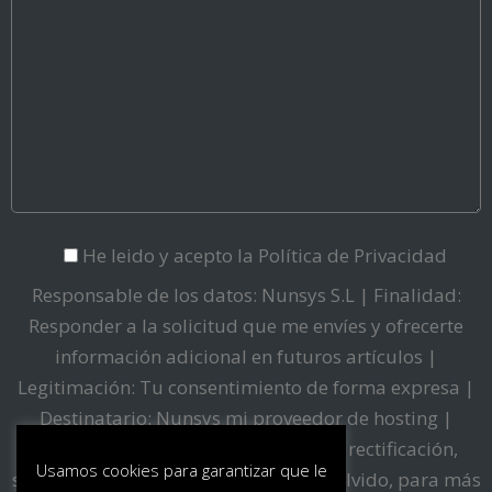
He leido y acepto la
Política de Privacidad
Responsable de los datos: Nunsys S.L | Finalidad:
Responder a la solicitud que me envíes y ofrecerte
información adicional en futuros artículos |
Legitimación: Tu consentimiento de forma expresa |
Destinatario: Nunsys mi proveedor de hosting |
Derechos: Tienes derecho al acceso, rectificación,
Usamos cookies para garantizar que le
supresión, limitación, portabilidad y olvido, para más